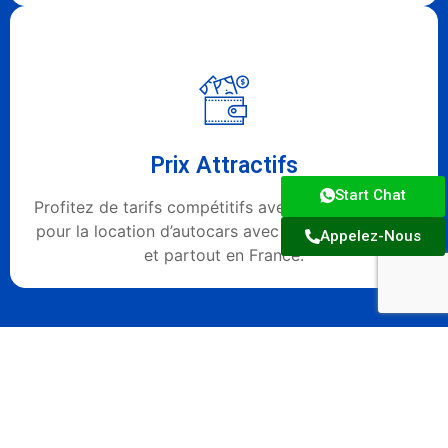
Prix Attractifs
Start Chat
Profitez de tarifs compétitifs avec Cars de France
pour la location d’autocars avec chauffeur à Paris
Appelez-Nous
et partout en France.